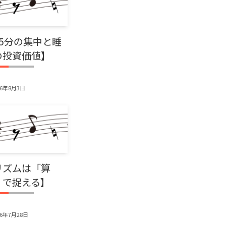
15分の集中と睡
の投資価値】
26年8月3日
リズムは「算
」で捉える】
26年7月28日