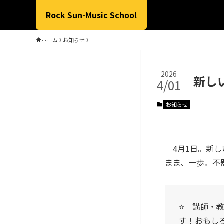
Rock Sun-Music School
ホーム
お知らせ
2026
新し
4/01
お知らせ
4月1日。新し
まま、一歩。不
⭐️『講師
す！おもし