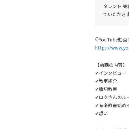
タレント 
ていただき
👇️YouTube
https://www.y
【動画の内容】
✔インタビュー
✔教室紹介
✔簿記教室
✔ロクさんのル
✔音楽教室始め
✔想い