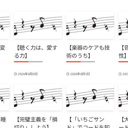
変
【聴く力は、愛す
【楽器のケアも技
【
る力】
術のうち】
性
2026年8月6日
2026年8月5日
20
と睡
【完璧主義を「損
【「いちごサン
【
切り」しよう】
ド」でコードを知
ー