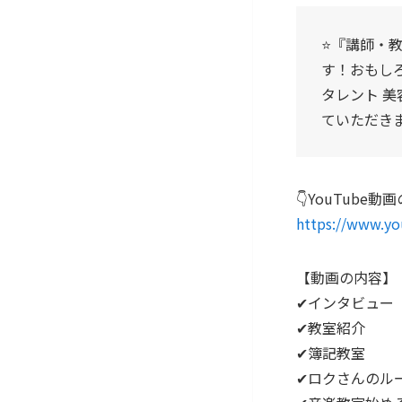
⭐️『講師
す！おもし
タレント 
ていただき
👇️YouTube
https://www.y
【動画の内容】
✔インタビュー
✔教室紹介
✔簿記教室
✔ロクさんのル