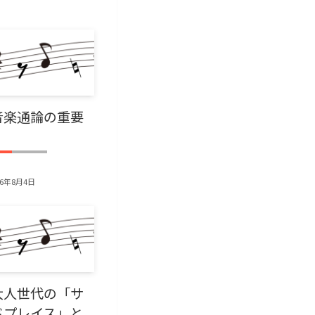
音楽通論の重要
】
26年8月4日
大人世代の「サ
ドプレイス」と