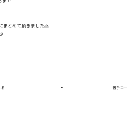
るまで
にまとめて頂きました🙇

える
苦手コー