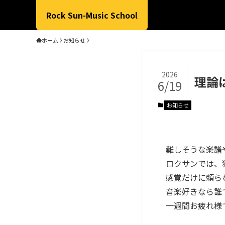
Rock Sun-Music School
ホーム
お知らせ
2026
理論
6/19
お知らせ
難しそうな楽譜
ロクサンでは、
感覚だけに頼ら
音楽好きなら誰
一週間お疲れ様